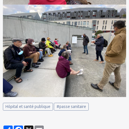
Hôpital et santé publique
#passe sanitaire
Partager
Facebook
X
Email