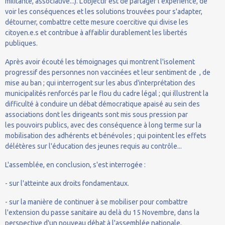
militante, associative...). L'objectif est de partager l'expérience, de
voir les conséquences et les solutions trouvées pour s'adapter,
détourner, combattre cette mesure coercitive qui divise les
citoyen.e.s et contribue à affaiblir durablement les libertés
publiques.
Après avoir écouté les témoignages qui montrent l'isolement
progressif des personnes non vaccinées et leur sentiment de , de
mise au ban ; qui interrogent sur les abus d'interprétation des
municipalités renforcés par le flou du cadre légal ; qui illustrent la
difficulté à conduire un débat démocratique apaisé au sein des
associations dont les dirigeants sont mis sous pression par
les pouvoirs publics, avec des conséquence à long terme sur la
mobilisation des adhérents et bénévoles ; qui pointent les effets
délétères sur l'éducation des jeunes requis au contrôle...
L'assemblée, en conclusion, s'est interrogée :
- sur l'atteinte aux droits fondamentaux.
- sur la manière de continuer à se mobiliser pour combattre
l'extension du passe sanitaire au delà du 15 Novembre, dans la
perspective d'un nouveau débat à l'assemblée nationale.