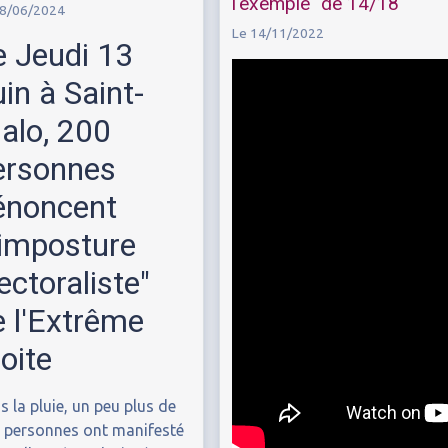
l'exemple" de 14/18
18/06/2024
Le 14/11/2022
e Jeudi 13
in à Saint-
alo, 200
ersonnes
énoncent
l'imposture
ectoraliste"
e l'Extrême
oite
s la pluie, un peu plus de
 personnes ont manifesté