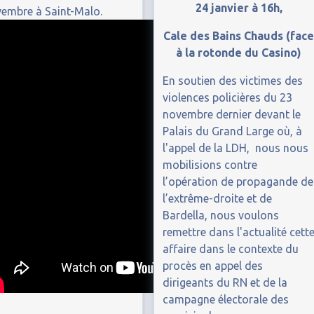
24 janvier à 16h,
embre à Saint-Malo.
Cale des Bains Chauds (fac
à la rotonde du Casino)
En soutien des victimes des
violences policières du 23
novembre dernier devant le
Palais du Grand Large où, à
l'appel de la LDH, nous nous
mobilisions contre
l’opération de propagande de
l’extrême-droite et de
Bardella, nous voulons
remettre dans l'actualité cett
affaire dans le contexte du
procès en appel des
dirigeants du RN et de la
campagne électorale des