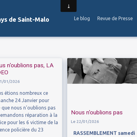
Le blog
Revue de Presse
ays de Saint-Malo
s n'oublions pas, LA
DEO
31/01/2026
s étions nombreux ce
anche 24 Janvier pour
e que nous n'oublions pas
Nous n'oublions pas
demandons réparation à la
Le 22/01/2026
tice pour les 6 victime de la
lence policière du 23
RASSEMBLEMENT samedi